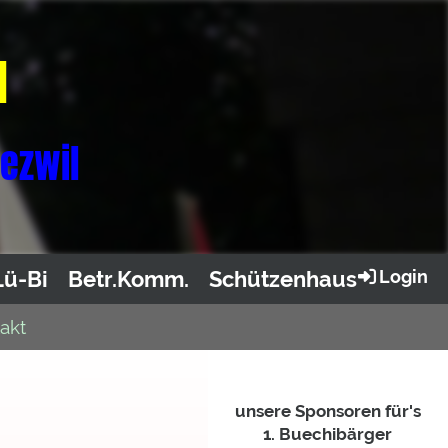
l
iezwil
Lü-Bi
Betr.Komm.
Schützenhaus
Login
akt
unsere Sponsoren für's
1. Buechibärger