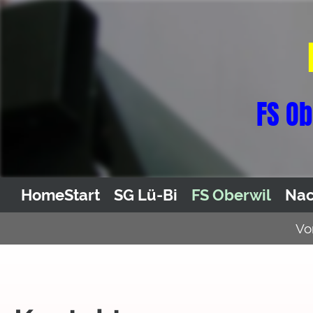
FS Ob
Home
Start
SG Lü-Bi
FS Oberwil
Nac
Vo