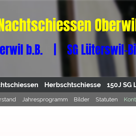
Nachtschiessen Oberwi
erwil b.B. | SG Lüterswil-B
htschiessen
Herbschtschiesse
150J SG 
rstand
Jahresprogramm
Bilder
Statuten
Kont