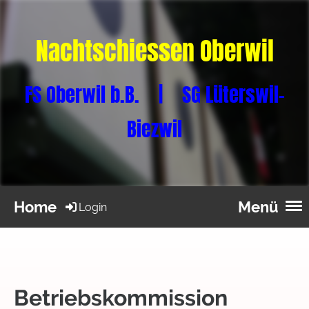
Nachtschiessen Oberwil
FS Oberwil b.B. | SG Lüterswil-
Biezwil
Home
Menü
Login
Betriebskommission